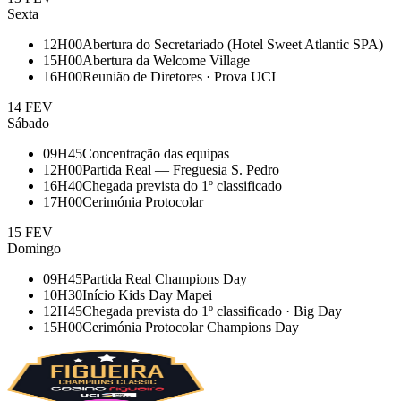
Sexta
12H00
Abertura do Secretariado (Hotel Sweet Atlantic SPA)
15H00
Abertura da Welcome Village
16H00
Reunião de Diretores · Prova UCI
14 FEV
Sábado
09H45
Concentração das equipas
12H00
Partida Real — Freguesia S. Pedro
16H40
Chegada prevista do 1º classificado
17H00
Cerimónia Protocolar
15 FEV
Domingo
09H45
Partida Real Champions Day
10H30
Início Kids Day Mapei
12H45
Chegada prevista do 1º classificado · Big Day
15H00
Cerimónia Protocolar Champions Day